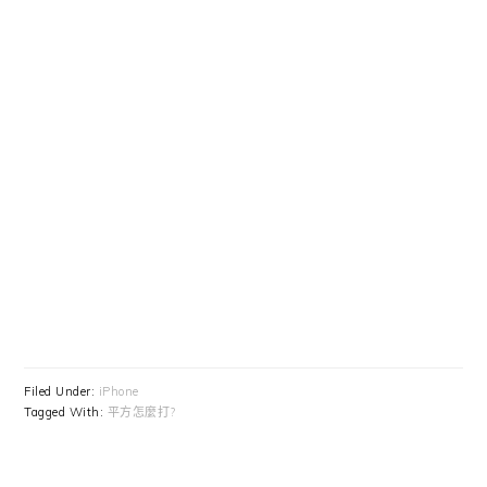
Filed Under:
iPhone
Tagged With:
平方怎麼打?