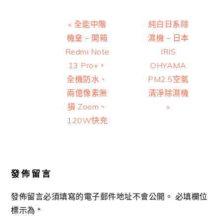
Previous
Next
« 全能中階
純白日系除
Post:
Post:
機皇 – 開箱
濕機 – 日本
Redmi Note
IRIS
13 Pro+，
OHYAMA
全機防水、
PM2.5空氣
兩億像素無
清淨除濕機
損 Zoom、
»
120W快充
Reader
Interactions
發佈留言
發佈留言必須填寫的電子郵件地址不會公開。
必填欄位
標示為
*