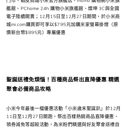
門市、蝦皮商城小米官方旗艦店、momo 購物網小米旗
艦館、PChome 24h 購物小米旗艦館、燦坤 3C與全國
電子陸續開賣；12月15日至12月27日期間，於小米商
城mi.com購買即可享以$795元加購米家螢幕掛燈（原
價新台幣$895元）專屬優惠
聖誕送禮免煩惱！百種商品祭出直降優惠 精選
聚會必備商品攻略
小米今年最後一檔優惠活動「小米歲末聖誕趴」於12月
11日至12月27日開跑，祭出百樣熱銷商品直降優惠、
領券減免等超殺活動，為米粉們精選與好友聚會送禮自