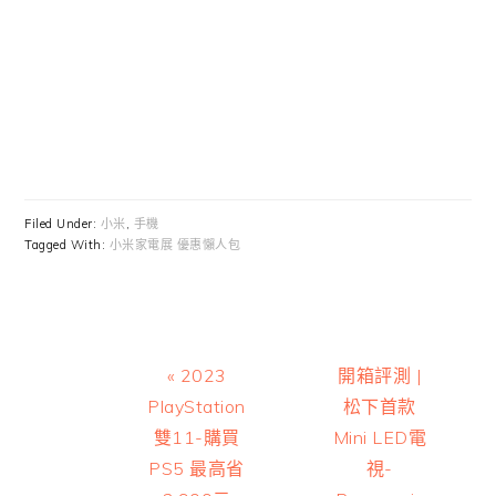
Filed Under:
小米
,
手機
Tagged With:
小米家電展 優惠懶人包
Previous
Next
« 2023
開箱評測 |
Post:
Post:
PlayStation
松下首款
雙11-購買
Mini LED電
PS5 最高省
視-