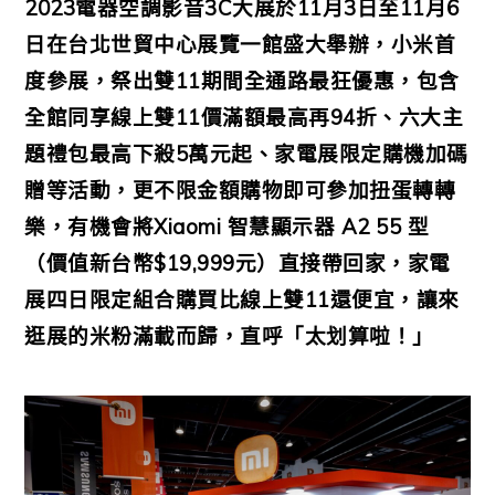
2023電器空調影音3C大展於11月3日至11月6
日在台北世貿中心展覽一館盛大舉辦，小米首
度參展，祭出雙11期間全通路最狂優惠，包含
全館同享線上雙11價滿額最高再94折、六大主
題禮包最高下殺5萬元起、家電展限定購機加碼
贈等活動，更不限金額購物即可參加扭蛋轉轉
樂，有機會將Xiaomi 智慧顯示器 A2 55 型
（價值新台幣$19,999元）直接帶回家，家電
展四日限定組合購買比線上雙11還便宜，讓來
逛展的米粉滿載而歸，直呼「太划算啦！」