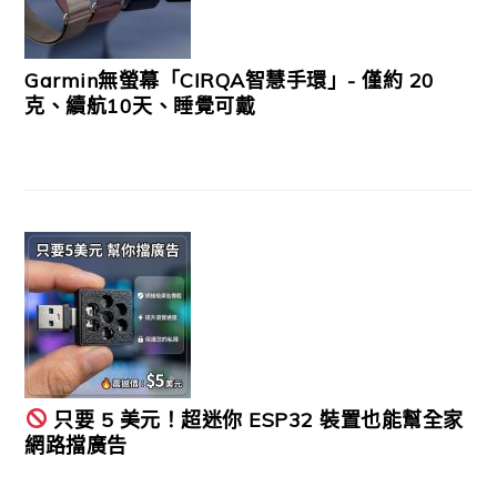
Garmin無螢幕「CIRQA智慧手環」- 僅約 20
克、續航10天、睡覺可戴
只要 5 美元！超迷你 ESP32 裝置也能幫全家
網路擋廣告