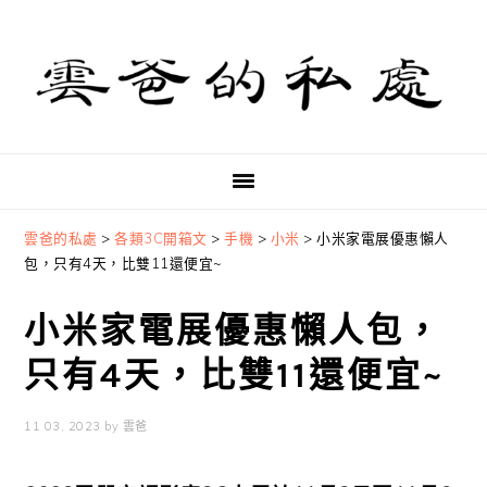
Skip
Skip
Skip
to
to
to
primary
main
primary
navigation
content
sidebar
雲爸的私處
>
各類3C開箱文
>
手機
>
小米
>
小米家電展優惠懶人
包，只有4天，比雙11還便宜~
小米家電展優惠懶人包，
只有4天，比雙11還便宜~
11 03, 2023
by
雲爸