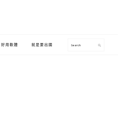
好用軟體
就是要出國
Search
Primary
Sidebar