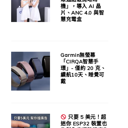
機」，導入 AI 晶
片、ANC 4.0 與智
慧充電盒
Garmin無螢幕
「CIRQA智慧手
環」- 僅約 20 克、
續航10天、睡覺可
戴
只要 5 美元！超
迷你 ESP32 裝置也