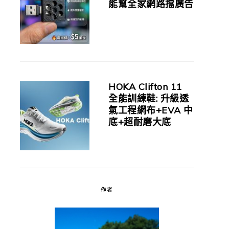
能幫全家網路擋廣告
HOKA Clifton 11
全能訓練鞋: 升級透
氣工程網布+EVA 中
底+超耐磨大底
作者