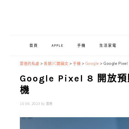
Skip
Skip
Skip
to
to
to
primary
main
primary
navigation
content
sidebar
首頁
APPLE
手機
生活家電
雲爸的私處
>
各類3C開箱文
>
手機
>
Google
>
Google Pi
Google Pixel 8 
機
10 06, 2023
by
雲爸