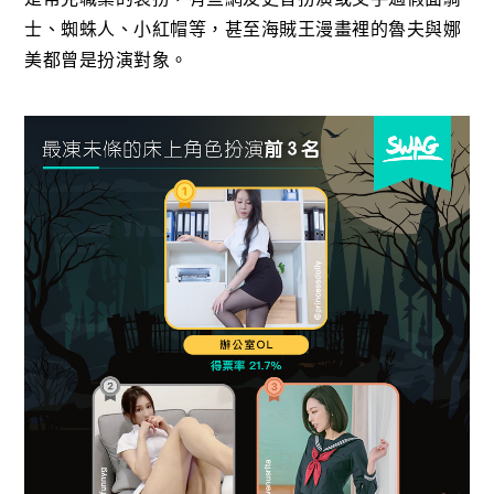
士、蜘蛛人、小紅帽等，甚至海賊王漫畫裡的魯夫與娜
美都曾是扮演對象。