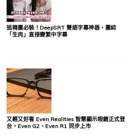
追韓團必裝！DeepSRT 雙語字幕神器，團綜
「生肉」直接變繁中字幕
又輕又好看 Even Realities 智慧顯示眼鏡正式登
台，Even G2、Even R1 同步上市