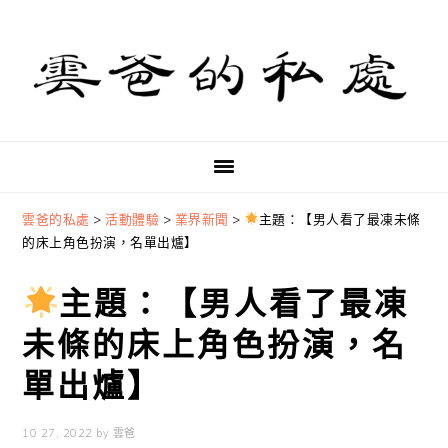
Skip
Skip
Skip
to
to
to
primary
main
primary
navigation
content
sidebar
雲爸的私處
>
活動體驗
>
業界新聞
>
主題：【男人看了最凍未條
的床上角色扮演，名單出爐】
主題：【男人看了最凍
未條的床上角色扮演，名
單出爐】
10 27, 2022
by
雲爸