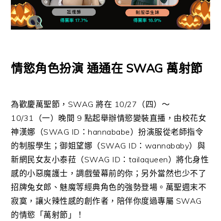
情慾角色扮演 通通在 SWAG 萬射節
為歡慶萬聖節，SWAG 將在 10/27（四）～
10/31（一）晚間 9 點起舉辦情慾變裝直播，由校花女
神漢娜（SWAG ID：hannababe）扮演服從老師指令
的制服學生；御姐望娜（SWAG ID：wannababy）與
新網民女友小泰菈（SWAG ID：tailaqueen）將化身性
感的小惡魔護士，調戲螢幕前的你；另外當然也少不了
招牌兔女郎、魅魔等經典角色的強勢登場。萬聖週末不
寂寞，讓火辣性感的創作者，陪伴你度過專屬 SWAG
的情慾「萬射節」！