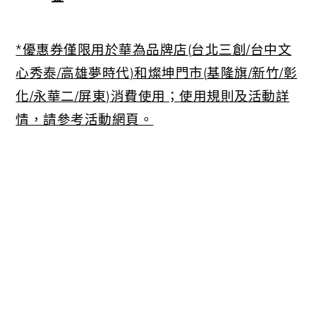
*
優惠券僅限用於華為品牌店
(
台北三創
/
台中文
心秀泰
/
高雄夢時代
)
和燦坤門市
(
基隆旗
/
新竹
/
彰
化
/
永華二
/
屏東
)
消費使用
；使用規則及
活動詳
情，請參考活動網頁。