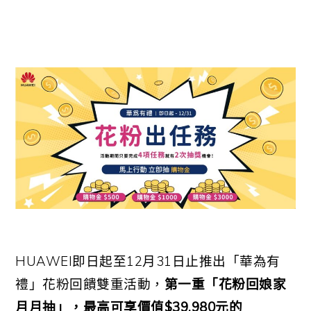
HUAWEI
即日起至
12
月
31
日止推出「華為有
禮」花粉回饋雙重活動，
第一重「花粉回娘家
月月抽」，最高可享價值
$39,980
元的