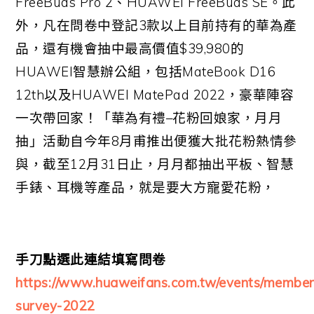
FreeBuds Pro 2
、
HUAWEI FreeBuds SE
。此
外，凡在問卷中登記
3
款以上目前持有的華為產
品，還有機會抽中最高價值
$39,980
的
HUAWEI
智慧辦公組，包括
MateBook D16
12th
以及
HUAWEI MatePad 2022
，豪華陣容
一次帶回家！「華為有禮
–
花粉回娘家，月月
抽」活動自今年
8
月甫推出便獲大批花粉熱情參
與，截至
12
月
31
日止，月月都抽出平板、智慧
手錶、耳機等產品，就是要大方寵愛花粉，
手刀點選此連結填寫問卷
https://www.huaweifans.com.tw/events/member
survey-2022