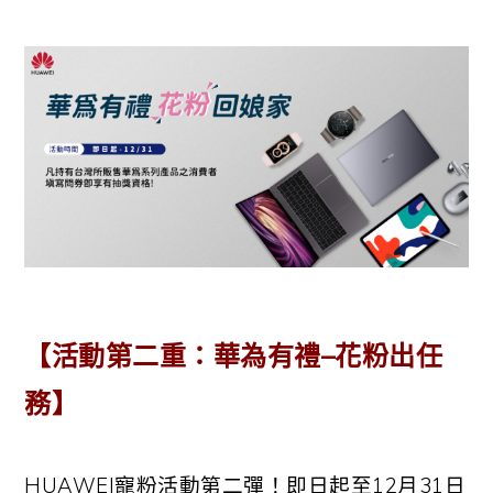
【活動第二重：華為有禮
–
花粉出任
務】
HUAWEI
寵粉活動第二彈！即日起至
12
月
31
日