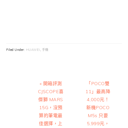
Filed Under:
HUAWEI
,
手機
Previous
Next
« 開箱評測
「POCO雙
Post:
Post:
CJSCOPE喜
11」最高降
傑獅 MARS
4,000元！
15G，沒預
新機POCO
算的筆電最
M5s 只要
佳選擇，上
5,999元，