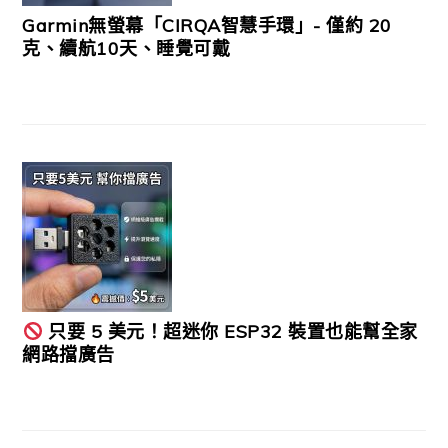
Garmin無螢幕「CIRQA智慧手環」- 僅約 20
克、續航10天、睡覺可戴
只要 5 美元！超迷你 ESP32 裝置也能幫全家
網路擋廣告