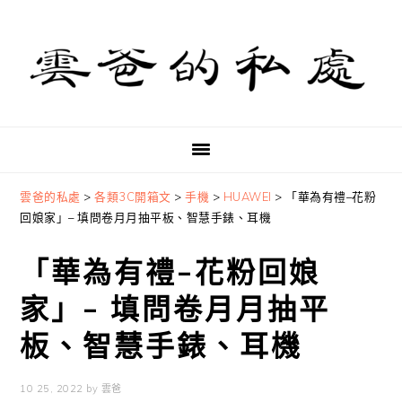
Skip
Skip
Skip
to
to
to
primary
main
primary
navigation
content
sidebar
雲爸的私處
>
各類3C開箱文
>
手機
>
HUAWEI
>
「華為有禮–花粉
回娘家」– 填問卷月月抽平板、智慧手錶、耳機
「華為有禮–花粉回娘
家」– 填問卷月月抽平
板、智慧手錶、耳機
10 25, 2022
by
雲爸