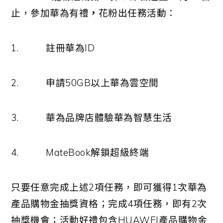
止，參加華為有禮
，
花粉出任務活動：
1.
註冊華為
ID
2.
申請
50GB
以上華為雲空間
3.
華為品牌店體驗華為智慧生活
4.
MateBook
解鎖超級終端
只要任意完成上述
2
項任務，即可獲得
1
次華為
產品購物金抽獎資格；完成
4
項任務，即有
2
次
抽獎機會；活動好禮包含
HUAWEI
產品購物金