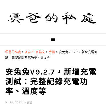
Skip
Skip
Skip
to
to
to
primary
main
primary
navigation
content
sidebar
雲爸的私處
>
各類3C開箱文
>
手機
>
安兔兔V9.2.7，新增充電測
試：完整記錄充電功率、溫度等
安兔兔V9.2.7，新增充電
測試：完整記錄充電功
率、溫度等
01 18, 2022
by
雲爸