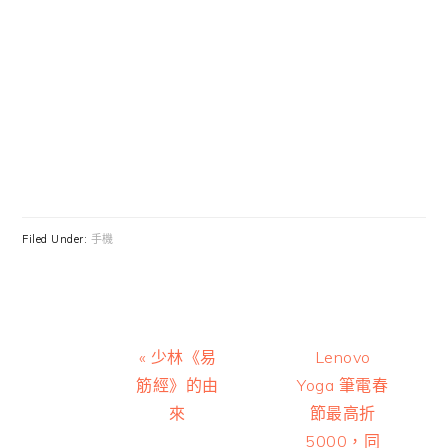
Filed Under:
手機
Previous
Next
« 少林《易
Lenovo
Post:
Post:
筋經》的由
Yoga 筆電春
來
節最高折
5000，同