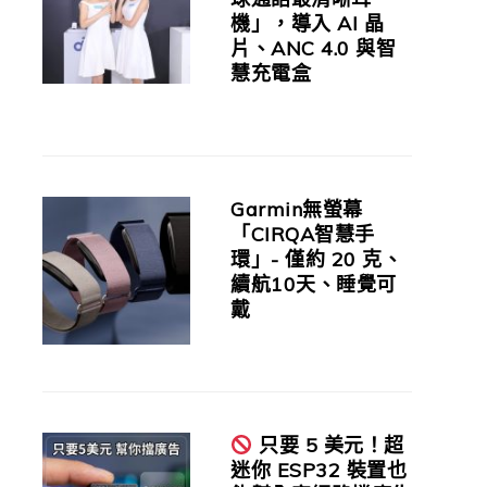
機」，導入 AI 晶
片、ANC 4.0 與智
慧充電盒
Garmin無螢幕
「CIRQA智慧手
環」- 僅約 20 克、
續航10天、睡覺可
戴
只要 5 美元！超
迷你 ESP32 裝置也