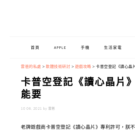
Skip
Skip
Skip
to
to
to
primary
main
primary
navigation
content
sidebar
首頁
APPLE
手機
生活家電
雲爸的私處
>
軟體技術研討
>
遊戲攻略
>
卡普空登記《讀心晶
卡普空登記《讀心晶片
能要
10 06, 2021
by
雲爸
老牌遊戲商卡普空登記《讀心晶片》專利許可，朕