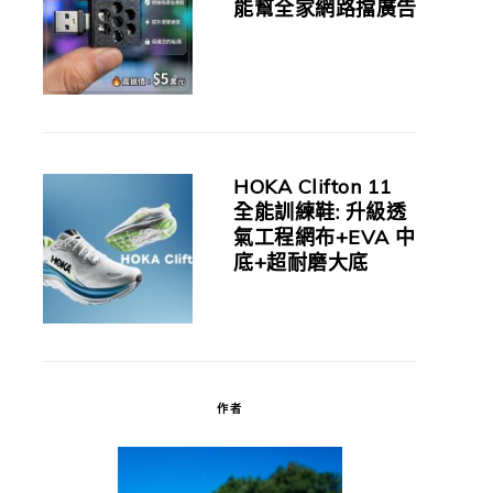
能幫全家網路擋廣告
HOKA Clifton 11
全能訓練鞋: 升級透
氣工程網布+EVA 中
底+超耐磨大底
作者