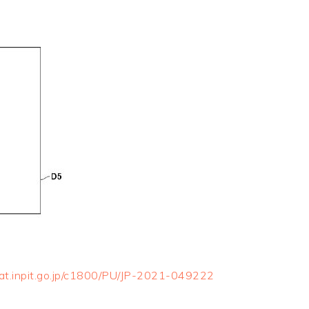
pat.inpit.go.jp/c1800/PU/JP-2021-049222