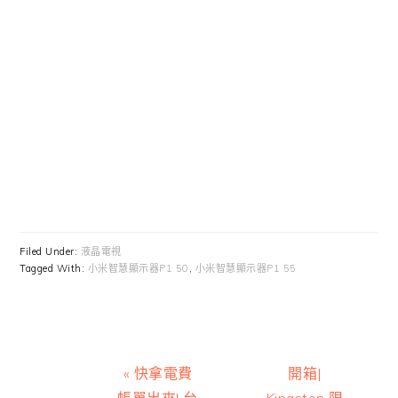
Filed Under:
液晶電視
Tagged With:
小米智慧顯示器P1 50
,
小米智慧顯示器P1 55
Previous
Next
« 快拿電費
開箱|
Post:
Post:
帳單出來! 台
Kingston 限