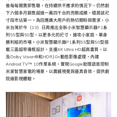
後每每開賣即售罄，在持續供不應求的情況下，仍然創
下六個多月銷售超過一萬四千台的亮眼成績，穩居該尺
寸段市佔第一。為回應廣大用戶的熱切期盼與需求，小
米台灣於今（13）日再推出全新小米智慧顯示器P1系
列55型與50型，以更多元的尺寸，搶攻小家庭、單身
勝利組的市場。小米智慧顯示器P1系列55型與50型搭
載三面超窄邊框設計，支援4K Ultra HD超高畫質，以
及Dolby Vision®和HDR10+動態影像處理，內建
Android TV™ 10作業系統，實現Google助理語音控制
米家智慧家電的場景，以震撼視覺與逼真音效，提供劇
院級影視體驗。