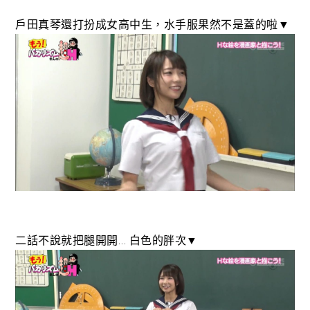
戶田真琴還打扮成女高中生，水手服果然不是蓋的啦▼
二話不說就把腿開開… 白色的胖次▼