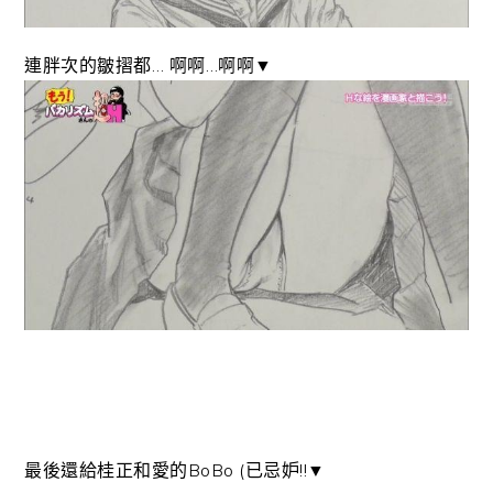
連胖次的皺摺都… 啊啊…啊啊▼
最後還給桂正和愛的BoBo (已忌妒!!▼