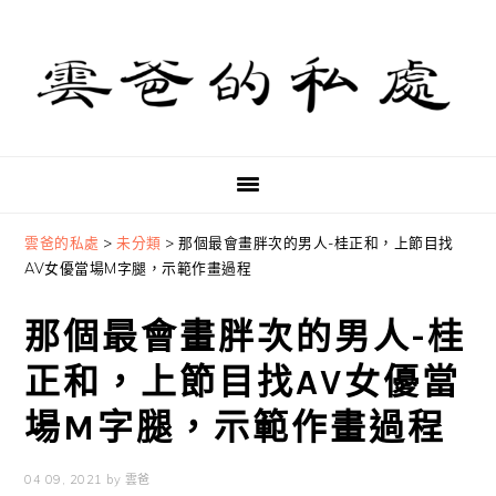
Skip
Skip
Skip
to
to
to
primary
main
primary
navigation
content
sidebar
雲爸的私處
>
未分類
>
那個最會畫胖次的男人-桂正和，上節目找
AV女優當場M字腿，示範作畫過程
那個最會畫胖次的男人-桂
正和，上節目找AV女優當
場M字腿，示範作畫過程
04 09, 2021
by
雲爸