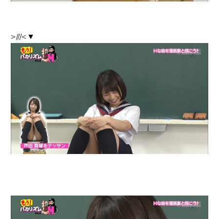
>///<▼