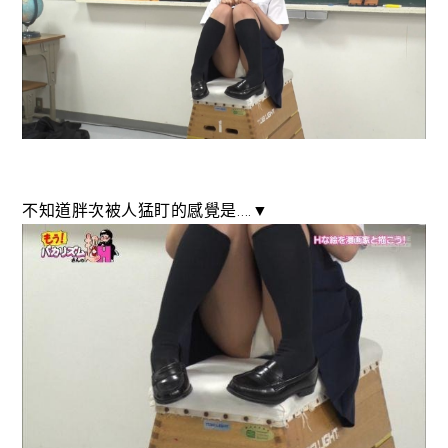
不知道胖次被人猛盯的感覺是….▼