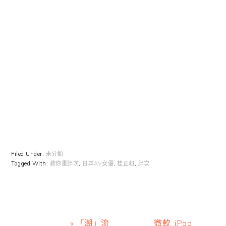
Filed Under:
未分類
Tagged With:
教你畫胖次
,
日本AV女優
,
桂正和
,
胖次
Previous
Next
« 「潮」流
微軟: iPad