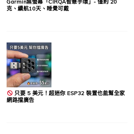
Garmin無螢幕「CIRQA智慧手環」- 僅約 20
克、續航10天、睡覺可戴
只要 5 美元！超迷你 ESP32 裝置也能幫全家
網路擋廣告