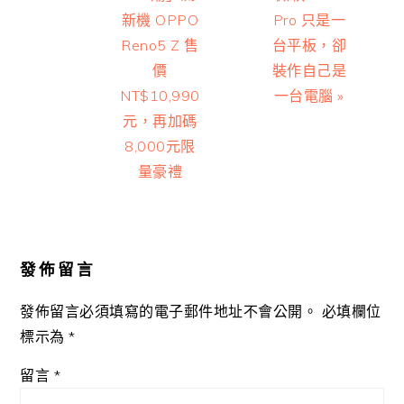
Post:
Post:
新機 OPPO
Pro 只是一
Reno5 Z 售
台平板，卻
價
裝作自己是
NT$10,990
一台電腦 »
元，再加碼
8,000元限
量豪禮
Reader
Interactions
發佈留言
發佈留言必須填寫的電子郵件地址不會公開。
必填欄位
標示為
*
留言
*