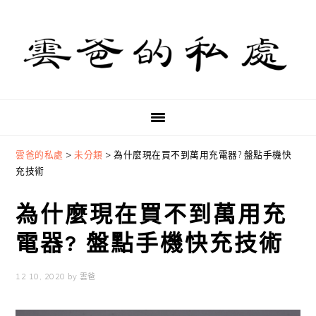
Skip
Skip
Skip
to
to
to
primary
main
primary
navigation
content
sidebar
雲爸的私處
>
未分類
>
為什麼現在買不到萬用充電器? 盤點手機快
充技術
為什麼現在買不到萬用充
電器? 盤點手機快充技術
12 10, 2020
by
雲爸