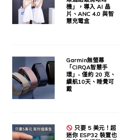
機」，導入 AI 晶
片、ANC 4.0 與智
慧充電盒
Garmin無螢幕
「CIRQA智慧手
環」- 僅約 20 克、
續航10天、睡覺可
戴
只要 5 美元！超
迷你 ESP32 裝置也