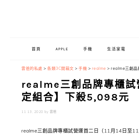
Skip
Skip
Skip
to
to
to
primary
main
primary
navigation
content
sidebar
首頁
APPLE
手機
生活家電
雲爸的私處
>
各類3C開箱文
>
手機
>
realme
>
realme三創品
realme三創品牌專櫃試營
定組合】下殺5,098元
11 13, 2020
by
雲爸
realme
三創品牌專櫃試營運首二日（
11
月
14
日至
11