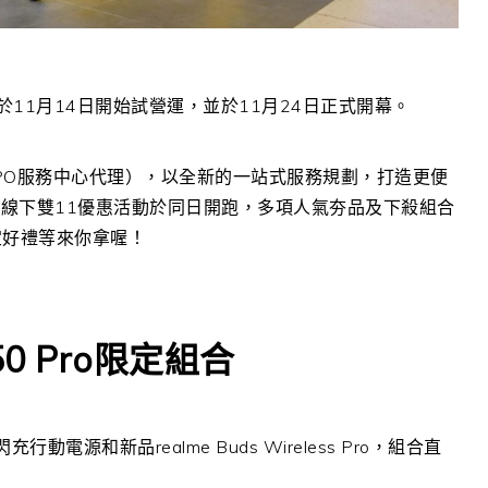
於
11
月
14
日開始試營運，並於
11
月
24
日正式開幕。
PO
服務中心代理），
以全新的一站式服務規劃，打造更便
，線下雙
11
優惠活動於同日開跑，多項人氣夯品及下殺組合
定好禮等來你拿喔！
50 Pro
限定組合
閃充行動電源和新品
realme Buds Wireless
Pro
，組合直