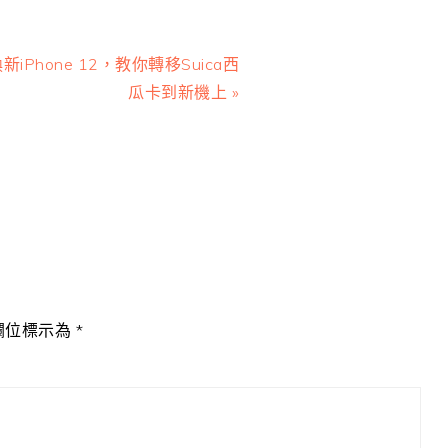
ext
新iPhone 12，教你轉移Suica西
ost:
瓜卡到新機上 »
欄位標示為
*