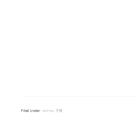
Filed Under:
realme
,
手機