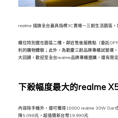
realme
插旗全台最具指標
3C
賣場－三創生活園區，
櫃位特別選在園區二樓，鄰近售後服務點（委託
OP
利的購物體驗；此外，為歡慶三創品牌專櫃試營運
大回饋，歡迎至全台
realme
品牌專櫃選購，還有限
下殺幅度最大的
realme X
內容除手機外，還可獲得
10000 realme 30W Dart
降
5,098
元，超值價新台幣
19,990
元