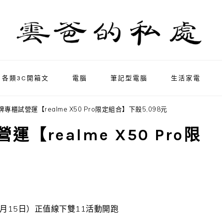
各類3C開箱文
電腦
筆記型電腦
生活家電
牌專櫃試營運【realme X50 Pro限定組合】下殺5,098元
運【realme X50 Pro限
月
15
日）正值線下雙
11
活動開跑