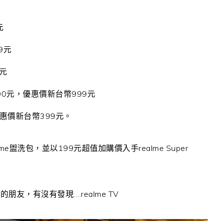
元
9
元
元
00
元，優惠價新台幣
999
元
惠價新台幣
399
元。
lme
盥洗包，並以
199
元超值加購價入手
realme Super
，有沒有發現….realme TV