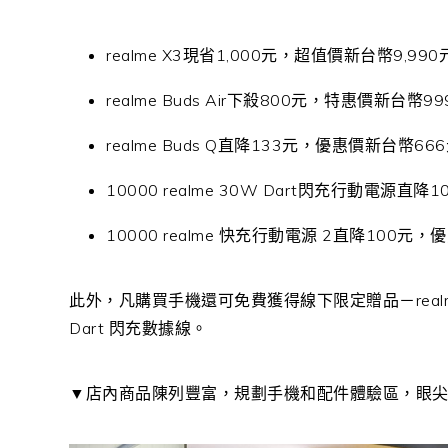
realme X3
現省
1,000
元，超值價新台幣
9,990
realme Buds Air
下殺
800
元，特惠價新台幣
99
realme Buds Q
直降
133
元，優惠價新台幣
666
10000 realme 30W Dart
閃充行動電源直降
1
10000 realme
快充行動電源
2
直降
100
元，優
此外，凡購買手機還可免費獲得線下限定贈品－
rea
Dart
閃充數據線。
▼店內商品陳列豐富，規劃手機和配件體驗區，眼尖的朋友