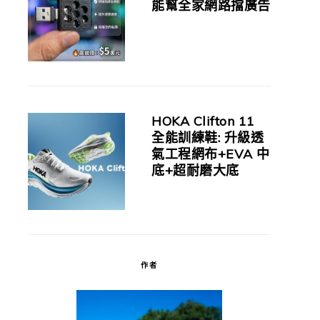
能幫全家網路擋廣告
HOKA Clifton 11
全能訓練鞋: 升級透
氣工程網布+EVA 中
底+超耐磨大底
作者