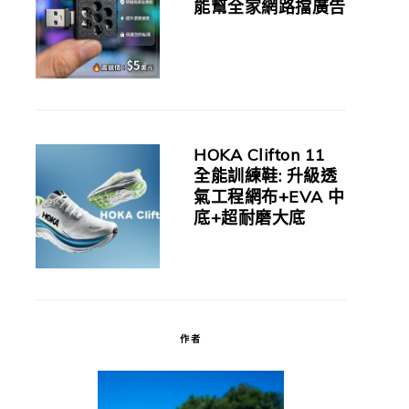
能幫全家網路擋廣告
HOKA Clifton 11
全能訓練鞋: 升級透
氣工程網布+EVA 中
底+超耐磨大底
作者