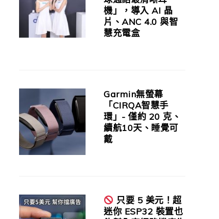
機」，導入 AI 晶
片、ANC 4.0 與智
慧充電盒
Garmin無螢幕
「CIRQA智慧手
環」- 僅約 20 克、
續航10天、睡覺可
戴
只要 5 美元！超
迷你 ESP32 裝置也