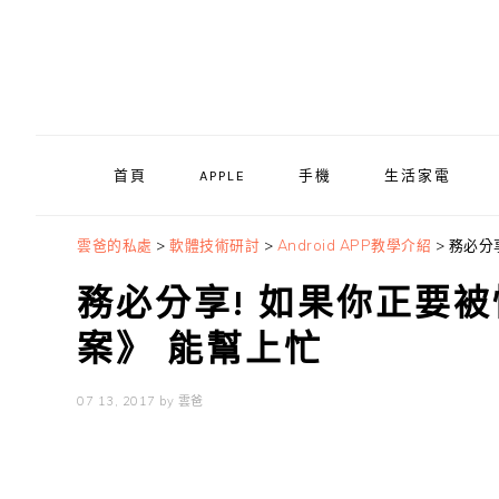
Skip
Skip
Skip
to
to
to
primary
main
primary
navigation
content
sidebar
首頁
APPLE
手機
生活家電
雲爸的私處
>
軟體技術研討
>
Android APP教學介紹
>
務必分
務必分享! 如果你正要被
案》 能幫上忙
07 13, 2017
by
雲爸