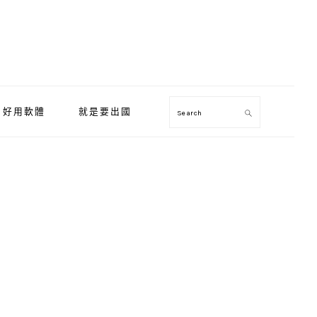
好用軟體
就是要出國
Search
Primary
Sidebar