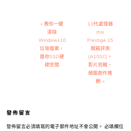
Previous
Next
« 教你一鍵
10代處理器
Post:
Post:
清除
msi
Windows10
Prestige 15
垃圾檔案，
開箱評測
還你SSD硬
(A10SC)。
碟空間
影片剪輯、
繪圖創作推
薦! »
Reader
Interactions
發佈留言
發佈留言必須填寫的電子郵件地址不會公開。
必填欄位