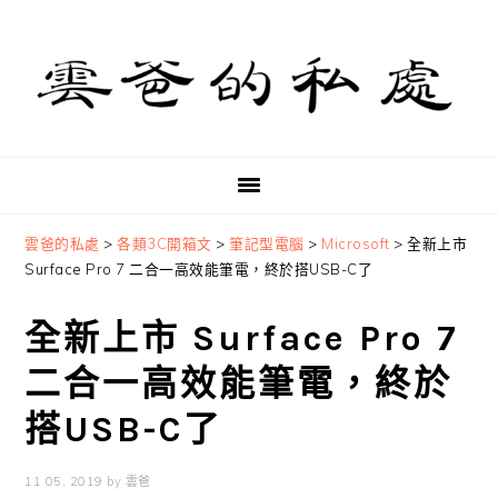
Skip
Skip
Skip
to
to
to
primary
main
primary
navigation
content
sidebar
雲爸的私處
>
各類3C開箱文
>
筆記型電腦
>
Microsoft
>
全新上市
Surface Pro 7 二合一高效能筆電，終於搭USB-C了
全新上市 Surface Pro 7
二合一高效能筆電，終於
搭USB-C了
11 05, 2019
by
雲爸