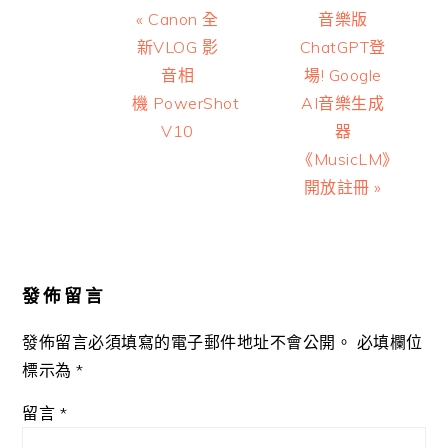
Previous
Next
« Canon 全
音樂版
Post:
Post:
新VLOG 影
ChatGPT登
音相
場! Google
機 PowerShot
AI音樂生成
V10
器
《MusicLM》
開放註冊 »
Reader
Interactions
發佈留言
發佈留言必須填寫的電子郵件地址不會公開。
必填欄位
標示為
*
留言
*