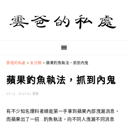
Skip
Skip
Skip
to
to
to
primary
main
primary
navigation
content
sidebar
雲爸的私處
>
未分類
>
蘋果釣魚執法，抓到內鬼
蘋果釣魚執法，抓到內鬼
05 11, 2023
by
雲爸
有不少知名爆料者總能第一手拿到蘋果內部洩漏消息，
而蘋果出了一招….釣魚執法，向不同人洩漏不同消息