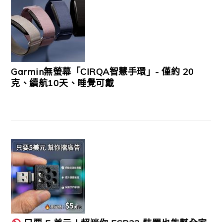
Garmin無螢幕「CIRQA智慧手環」- 僅約 20
克、續航10天、睡覺可戴