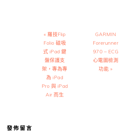
Previous
Next
« 羅技Flip
GARMIN
Post:
Post:
Folio 磁吸
Forerunner
式 iPad 鍵
970 – ECG
盤保護支
心電圖檢測
架，專為專
功能 »
為 iPad
Pro 與 iPad
Air 而生
Reader
Interactions
發佈留言