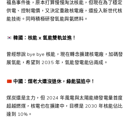
福島事件後，原本打算慢慢淘汰核能，但現在為了穩定
供電、控制電價，又決定重啟核電廠，還投入新世代核
能技術。同時積極研發氫能與氨燃料。
韓國：核能 x 氫能雙軌並進！
曾經想說 bye bye 核能，現在轉念擴建核電廠，加碼發
展氫能，希望到 2035 年，氫能發電能佔兩成。
中國：煤老大還沒退休，綠能猛追中！
煤炭還是主力，但 2024 年風電與太陽能總發電量首度
超越燃煤，核電也在擴建中，目標是 2030 年核能佔比
達到 10%。