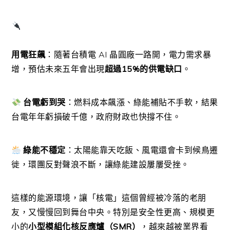
用電狂飆
：隨著台積電 AI 晶圓廠一路開，電力需求暴
增，預估未來五年會出現
超過15%的供電缺口
。
台電虧到哭
：燃料成本飆漲、綠能補貼不手軟，結果
台電年年虧損破千億，政府財政也快撐不住。
綠能不穩定
：太陽能靠天吃飯、風電還會卡到候鳥遷
徙，環團反對聲浪不斷，讓綠能建設屢屢受挫。
這樣的能源環境，讓「核電」這個曾經被冷落的老朋
友，又慢慢回到舞台中央。特別是安全性更高、規模更
小的
小型模組化核反應爐（SMR）
，越來越被業界看