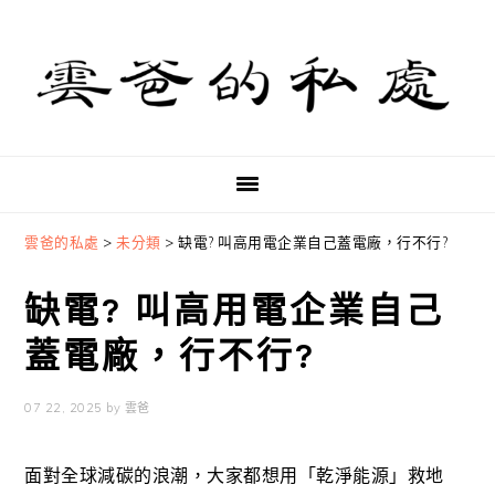
Skip
Skip
Skip
to
to
to
primary
main
primary
navigation
content
sidebar
雲爸的私處
>
未分類
>
缺電? 叫高用電企業自己蓋電廠，行不行?
缺電? 叫高用電企業自己
蓋電廠，行不行?
07 22, 2025
by
雲爸
面對全球減碳的浪潮，大家都想用「乾淨能源」救地