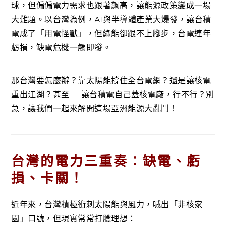
球，但偏偏電力需求也跟著飆高，讓能源政策變成一場
大難題。以台灣為例，AI與半導體產業大爆發，讓台積
電成了「用電怪獸」，但綠能卻跟不上腳步，台電連年
虧損，缺電危機一觸即發。
那台灣要怎麼辦？靠太陽能撐住全台電網？還是讓核電
重出江湖？甚至……讓台積電自己蓋核電廠，行不行？別
急，讓我們一起來解開這場亞洲能源大亂鬥！
台灣的電力三重奏：缺電、虧
損、卡關！
近年來，台灣積極衝刺太陽能與風力，喊出「非核家
園」口號，但現實常常打臉理想：