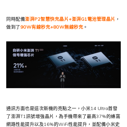
同時配備
澎湃P2智慧快充晶片+澎湃G1電池管理晶片
，
做到了
90W有線秒充+80W無線秒充
。
通訊方面也是這次新機的亮點之一，小米14 Ultra首發
了澎湃T1訊號增強晶片，為手機帶來了最高37%的蜂窩
網路性能提升以及16%的WiFi性能提升，並配備小米史