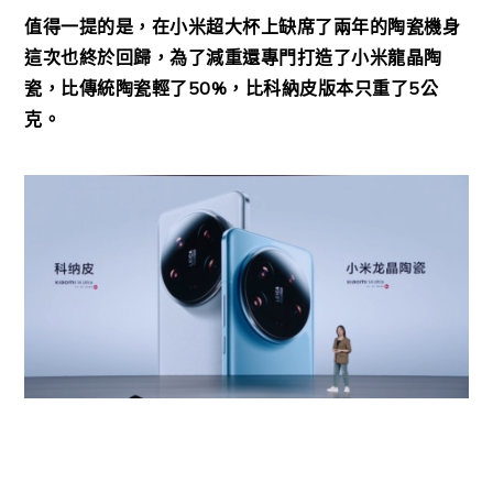
值得一提的是，在小米超大杯上缺席了兩年的陶瓷機身
這次也終於回歸，為了減重還專門打造了小米龍晶陶
瓷，比傳統陶瓷輕了50%，比科納皮版本只重了5公
克。