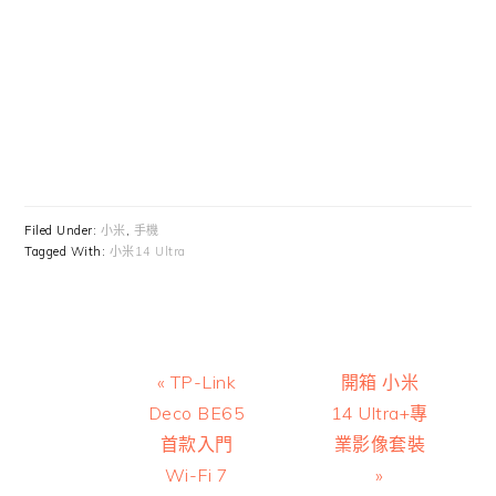
Filed Under:
小米
,
手機
Tagged With:
小米14 Ultra
Previous
Next
« TP-Link
開箱 小米
Post:
Post:
Deco BE65
14 Ultra+專
首款入門
業影像套裝
Wi-Fi 7
»