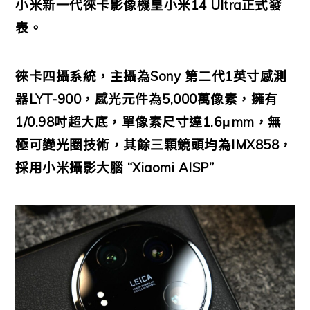
小米新一代徠卡影像機皇小米14 Ultra正式發
表。
徠卡四攝系統，主攝為Sony 第二代1英寸感測
器LYT-900，感光元件為5,000萬像素，擁有
1/0.98吋超大底，單像素尺寸達1.6μmm，無
極可變光圈技術，其餘三顆鏡頭均為IMX858，
採用小米攝影大腦 “Xiaomi AISP”