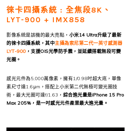
徠卡四攝系統 : 全焦段8K、
LYT-900 + IMX858
影像系統是該機的最大亮點，
小米14 Ultra升級了最新
的徠卡四攝系統，其中
主攝為索尼第二代一英寸感測器
LYT-900
，支援OIS光學防手震，並延續搭載無段可變
光圈。
感光元件為5,000萬像素，擁有1/0.98吋超大底，單像
素尺寸達1.6μm，搭配上小米第二代無極可變光圈技
術，最大光圈可達f/1.63，
綜合進光量是iPhone 15 Pro
Max 205%，是一吋感光元件產業最大進光量。