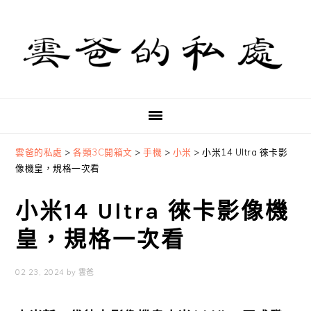
Skip
Skip
Skip
to
to
to
primary
main
primary
navigation
content
sidebar
雲爸的私處
>
各類3C開箱文
>
手機
>
小米
>
小米14 Ultra 徠卡影
像機皇，規格一次看
小米14 Ultra 徠卡影像機
皇，規格一次看
02 23, 2024
by
雲爸