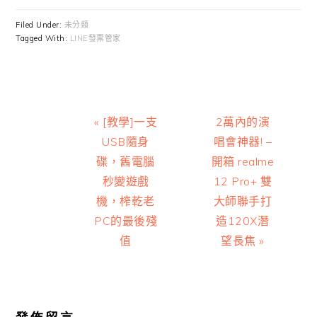
Filed Under:
未分類
Tagged With:
LINE發票管家
Previous
Next
« [教學]一支
2萬內的演
Post:
Post:
USB隨身
唱會神器! –
碟，舊電腦
開箱 realme
秒變遊戲
12 Pro+ 雙
機，榨乾老
大師聯手打
PC的最後殘
造120X潛
值
望長焦 »
Reader
Interactions