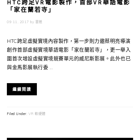
HTC跨足VR電影製作，首部VR華語電影
「家在蘭若寺」
09 11, 2017
by
雲爸
HTC跨足虛擬實境內容製作，第一步則力邀蔡明亮導演
創作首部虛擬實境華語電影「家在蘭若寺」，更一舉入
圍首次增設虛擬實境競賽單元的威尼斯影展。此外也已
與金馬影展執行委 ...
繼續閱讀
Filed Under:
VR 軟硬體