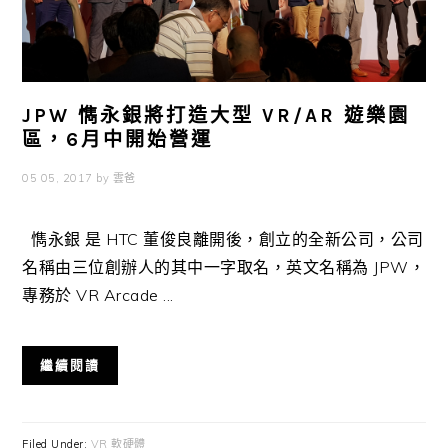
JPW 懏永銀將打造大型 VR/AR 遊樂園
區，6月中開始營運
05 05, 2017
by
雲爸
懏永銀 是 HTC 董俊良離開後，創立的全新公司，公司
名稱由三位創辦人的其中一字取名，英文名稱為 JPW，
專務於 VR Arcade ...
繼續閱讀
Filed Under:
VR 軟硬體