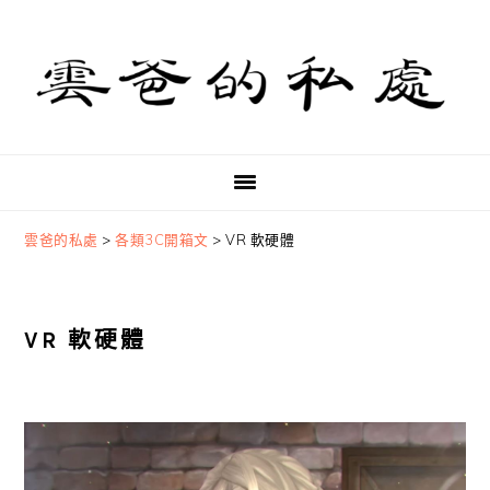
Skip
Skip
Skip
to
to
to
primary
main
primary
navigation
content
sidebar
雲爸的私處
>
各類3C開箱文
>
VR 軟硬體
VR 軟硬體