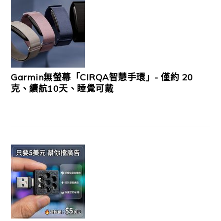
Garmin無螢幕「CIRQA智慧手環」- 僅約 20
克、續航10天、睡覺可戴