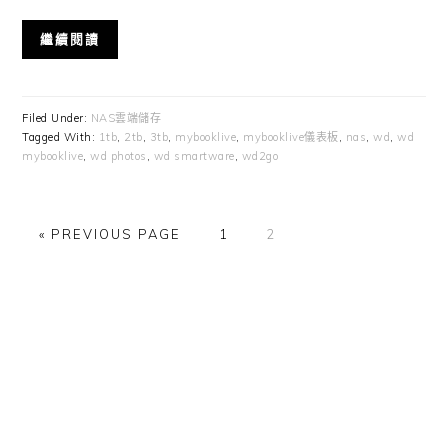
繼續閱讀
Filed Under:
NAS雲端儲存
Tagged With:
1tb
,
2tb
,
3tb
,
mybooklive
,
mybooklive儀表板
,
nas
,
wd
,
wd
mybooklive
,
wd photos
,
wd smartware
,
wd2go
GO
GO
GO
«
PREVIOUS PAGE
1
2
TO
TO
TO
PAGE
PAGE
Primary
Sidebar