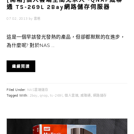
通 TS-269L 2Bay網路儲存伺服器
07 02, 2013
by
雲爸
這是一個早該發光發熱的產品，但卻都默默的在進步，
為什麼呢? 對於NAS ...
繼續閱讀
Filed Under:
NAS雲端儲存
Tagged With:
2bay
,
qnap
,
ts-269l
,
個人雲端
,
威聯通
,
網路儲存