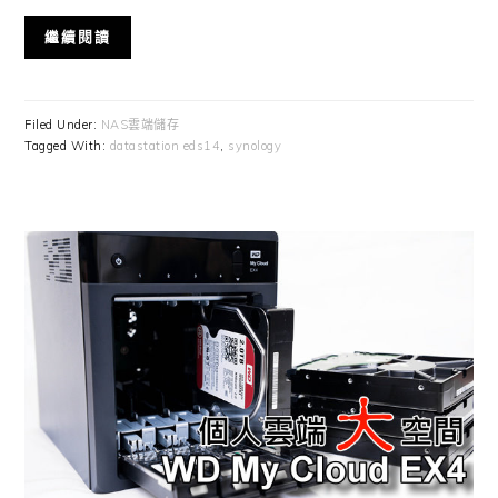
繼續閱讀
Filed Under:
NAS雲端儲存
Tagged With:
datastation eds14
,
synology