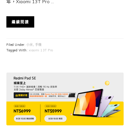
年，Xiaomi 13T Pro ...
繼續閱讀
Filed Under:
小米
,
手機
Tagged With:
xiaomi 13T Pro