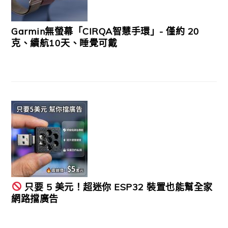
Garmin無螢幕「CIRQA智慧手環」- 僅約 20
克、續航10天、睡覺可戴
只要 5 美元！超迷你 ESP32 裝置也能幫全家
網路擋廣告