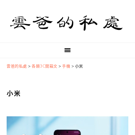
Skip
Skip
Skip
to
to
to
primary
main
primary
navigation
content
sidebar
雲爸的私處
>
各類3C開箱文
>
手機
>
小米
小米