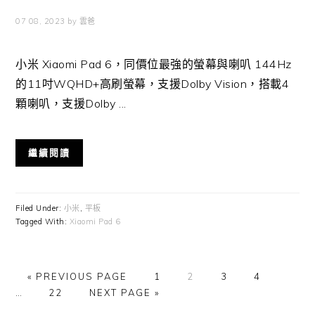
07 08, 2023
by
雲爸
小米 Xiaomi Pad 6，同價位最強的螢幕與喇叭 144Hz
的11吋WQHD+高刷螢幕，支援Dolby Vision，搭載4
顆喇叭，支援Dolby ...
繼續閱讀
Filed Under:
小米
,
平板
Tagged With:
Xiaomi Pad 6
GO
GO
GO
GO
GO
Interi
«
PREVIOUS PAGE
1
2
3
4
TO
GO
GO
TO
TO
TO
TO
pages
…
22
NEXT PAGE »
TO
TO
PAGE
PAGE
PAGE
PAGE
omitte