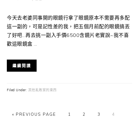
今天去老婆同事開的眼鏡行拿了眼鏡原本不需要再多配
這一副的，可是記性差的我，把五個月前配的眼鏡搞丟
了好吧...再去挑一副入手價6500含鏡片老實說~我不喜
歡這眼鏡盒 ...
繼續閱讀
Filed Under:
其他亂敗家的東西
GO
GO
GO
GO
GO
«
PREVIOUS PAGE
1
2
3
4
TO
TO
TO
TO
TO
PAGE
PAGE
PAGE
PAGE
Primary