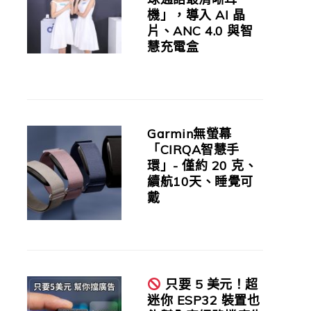
機」，導入 AI 晶
片、ANC 4.0 與智
慧充電盒
Garmin無螢幕
「CIRQA智慧手
環」- 僅約 20 克、
續航10天、睡覺可
戴
只要 5 美元！超
迷你 ESP32 裝置也