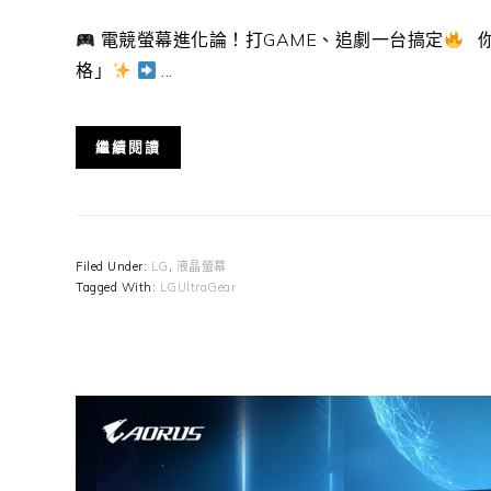
電競螢幕進化論！打GAME、追劇一台搞定
你
格」
...
繼續閱讀
Filed Under:
LG
,
液晶螢幕
Tagged With:
LGUltraGear