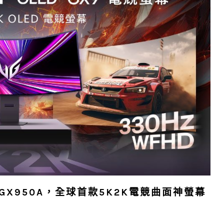
幕45GX950A，全球首款5K2K電競曲面神螢幕