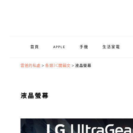
Skip
Skip
Skip
to
to
to
primary
main
primary
navigation
content
sidebar
首頁
APPLE
手機
生活家電
雲爸的私處
>
各類3C開箱文
>
液晶螢幕
液晶螢幕