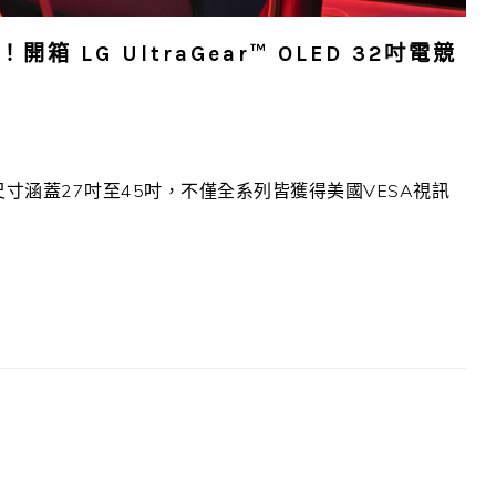
箱 LG UltraGear™ OLED 32吋電競
幕系列，尺寸涵蓋27吋至45吋，不僅全系列皆獲得美國VESA視訊