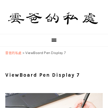
Skip
Skip
Skip
to
to
to
primary
main
primary
navigation
content
sidebar
雲爸的私處
>
ViewBoard Pen Display 7
ViewBoard Pen Display 7