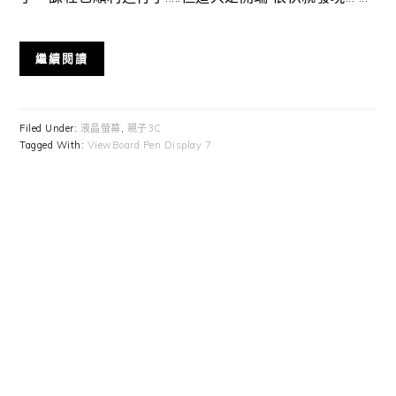
繼續閱讀
Filed Under:
液晶螢幕
,
親子3C
Tagged With:
ViewBoard Pen Display 7
Primary
Sidebar