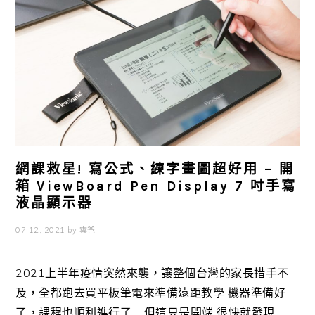
網課救星! 寫公式、練字畫圖超好用 – 開
箱 ViewBoard Pen Display 7 吋手寫
液晶顯示器
07 12, 2021
by
雲爸
2021上半年疫情突然來襲，讓整個台灣的家長措手不
及，全都跑去買平板筆電來準備遠距教學 機器準備好
了，課程也順利進行了.....但這只是開端 很快就發現... ...