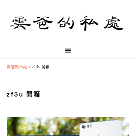
Skip
Skip
Skip
to
to
to
primary
main
primary
navigation
content
sidebar
雲爸的私處
>
zf3u 開箱
zf3u 開箱