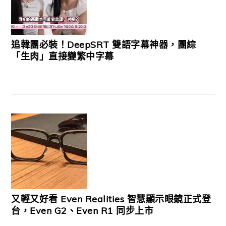
追韓團必裝！DeepSRT 雙語字幕神器，團綜
「生肉」直接變繁中字幕
又輕又好看 Even Realities 智慧顯示眼鏡正式登
台，Even G2、Even R1 同步上市