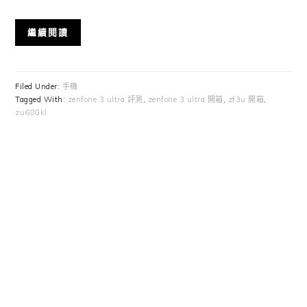
繼續閱讀
Filed Under:
手機
Tagged With:
zenfone 3 ultra 評測
,
zenfone 3 ultra 開箱
,
zf3u 開箱
,
zu680kl
Primary
Sidebar