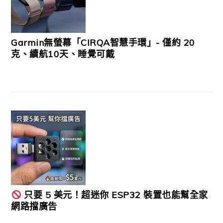
Garmin無螢幕「CIRQA智慧手環」- 僅約 20
克、續航10天、睡覺可戴
只要 5 美元！超迷你 ESP32 裝置也能幫全家
網路擋廣告