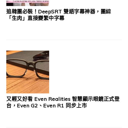
追韓團必裝！DeepSRT 雙語字幕神器，團綜
「生肉」直接變繁中字幕
又輕又好看 Even Realities 智慧顯示眼鏡正式登
台，Even G2、Even R1 同步上市