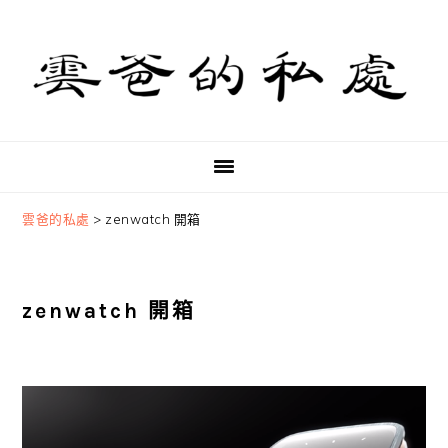
Skip
Skip
Skip
to
to
to
primary
main
primary
navigation
content
sidebar
雲爸的私處
>
zenwatch 開箱
zenwatch 開箱