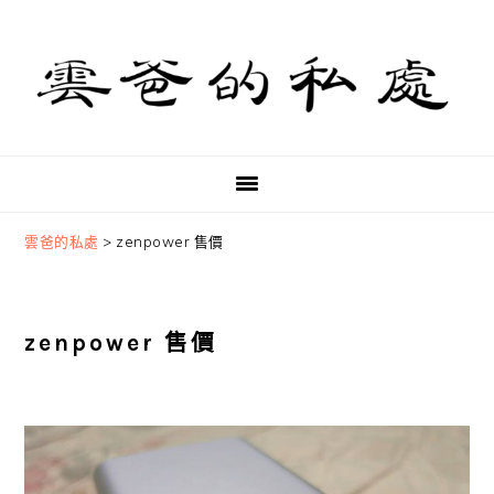
Skip
Skip
Skip
to
to
to
primary
main
primary
navigation
content
sidebar
雲爸的私處
>
zenpower 售價
zenpower 售價