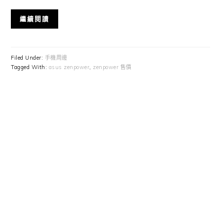
繼續閱讀
Filed Under:
手機周邊
Tagged With:
asus zenpower
,
zenpower 售價
Primary
Sidebar