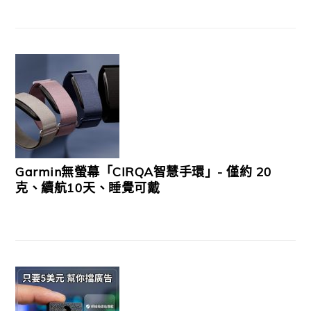
Garmin無螢幕「CIRQA智慧手環」- 僅約 20
克、續航10天、睡覺可戴