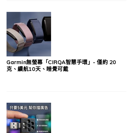
Garmin無螢幕「CIRQA智慧手環」- 僅約 20
克、續航10天、睡覺可戴