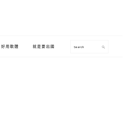
好用軟體
就是要出國
Search
Primary
Sidebar