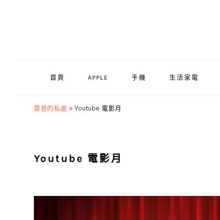
Skip
Skip
Skip
to
to
to
primary
main
primary
navigation
content
sidebar
首頁
APPLE
手機
生活家電
雲爸的私處
>
Youtube 電影月
Youtube 電影月