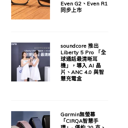
Even G2、Even R1
同步上市
soundcore 推出
Liberty 5 Pro 「全
球通話最清晰耳
機」，導入 AI 晶
片、ANC 4.0 與智
慧充電盒
Garmin無螢幕
「CIRQA智慧手
環」- 僅約 20 克、