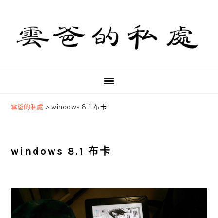
Skip
Skip
Skip
to
to
to
primary
main
primary
navigation
content
sidebar
雲爸的私處
>
windows 8.1 布卡
windows 8.1 布卡