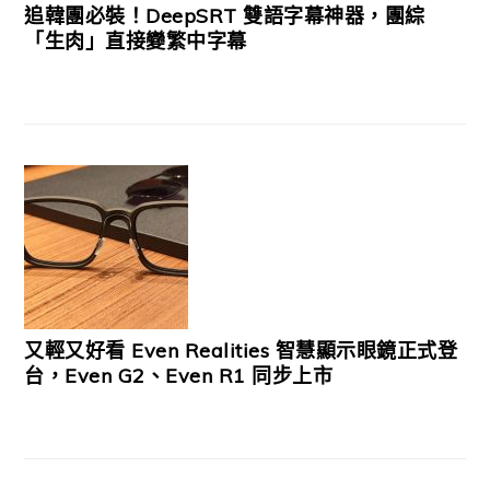
追韓團必裝！DeepSRT 雙語字幕神器，團綜
「生肉」直接變繁中字幕
又輕又好看 Even Realities 智慧顯示眼鏡正式登
台，Even G2、Even R1 同步上市