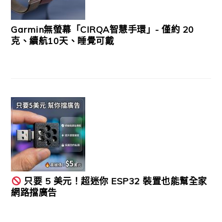
Garmin無螢幕「CIRQA智慧手環」- 僅約 20
克、續航10天、睡覺可戴
只要 5 美元！超迷你 ESP32 裝置也能幫全家
網路擋廣告