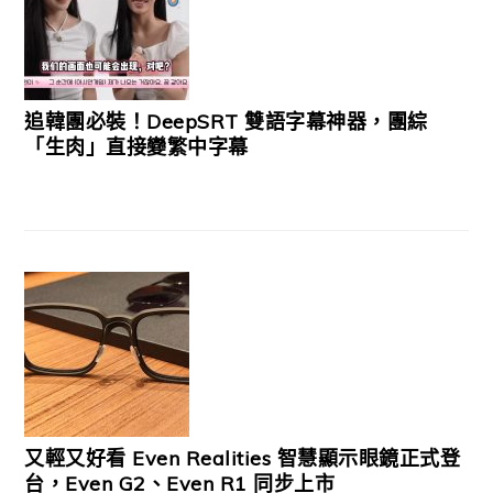
追韓團必裝！DeepSRT 雙語字幕神器，團綜
「生肉」直接變繁中字幕
又輕又好看 Even Realities 智慧顯示眼鏡正式登
台，Even G2、Even R1 同步上市