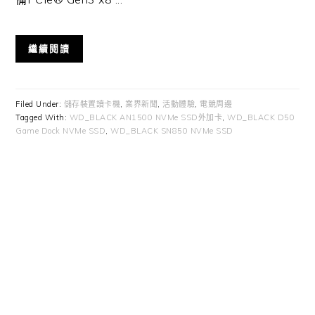
繼續閱讀
Filed Under:
儲存裝置讀卡機
,
業界新聞
,
活動體驗
,
電競周邊
Tagged With:
WD_BLACK AN1500 NVMe SSD外加卡
,
WD_BLACK D50
Game Dock NVMe SSD
,
WD_BLACK SN850 NVMe SSD
Primary
Sidebar