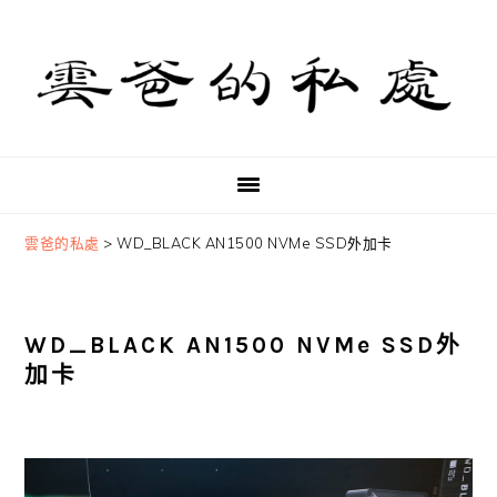
Skip
Skip
Skip
to
to
to
primary
main
primary
navigation
content
sidebar
雲爸的私處
>
WD_BLACK AN1500 NVMe SSD外加卡
WD_BLACK AN1500 NVMe SSD外
加卡