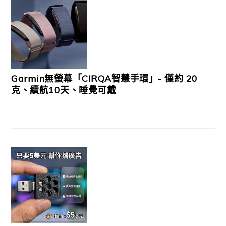
Garmin無螢幕「CIRQA智慧手環」- 僅約 20
克、續航10天、睡覺可戴