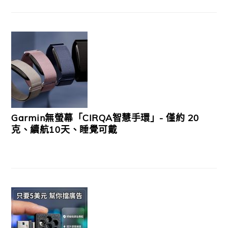
Garmin無螢幕「CIRQA智慧手環」- 僅約 20
克、續航10天、睡覺可戴