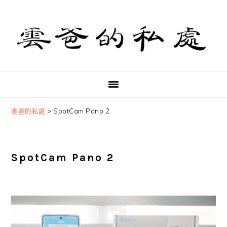
Skip
Skip
Skip
to
to
to
primary
main
primary
navigation
content
sidebar
雲爸的私處
>
SpotCam Pano 2
SpotCam Pano 2