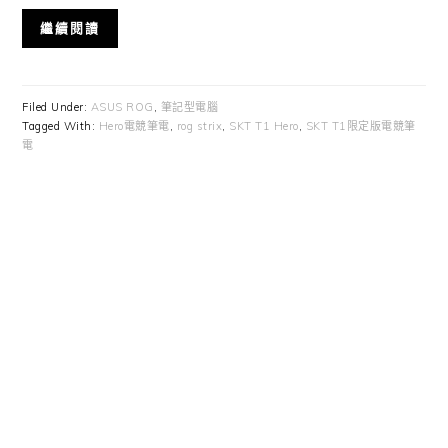
繼續閱讀
Filed Under:
ASUS ROG
,
筆記型電腦
Tagged With:
Hero電競筆電
,
rog strix
,
SKT T1 Hero
,
SKT T1限定版電競筆
電
Primary
Sidebar