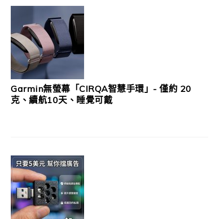
Garmin無螢幕「CIRQA智慧手環」- 僅約 20
克、續航10天、睡覺可戴