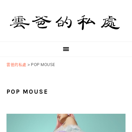
Skip
Skip
Skip
to
to
to
primary
main
primary
navigation
content
sidebar
雲爸的私處
>
POP MOUSE
POP MOUSE