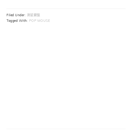
Filed Under:
滑鼠鍵盤
Tagged With:
POP MOUSE
Primary
Sidebar