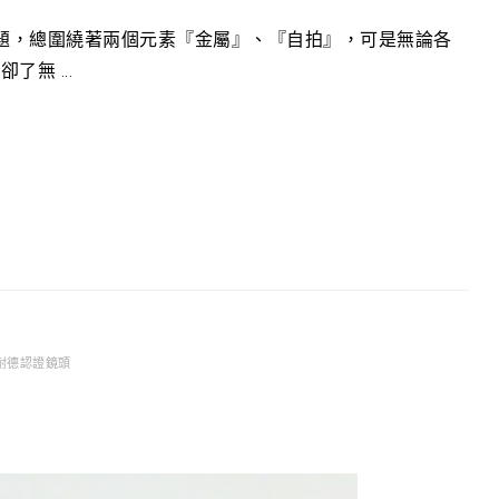
題，總圍繞著兩個元素『金屬』、『自拍』，可是無論各
無 ...
耐德認證鏡頭