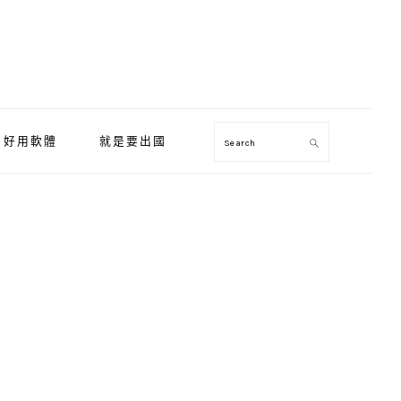
好用軟體
就是要出國
Search
Primary
Sidebar