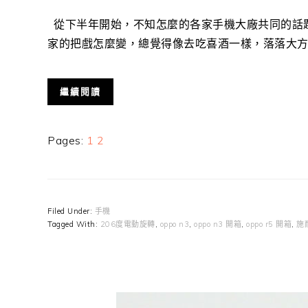
從下半年開始，不知怎麼的各家手機大廠共同的話
家的把戲怎麼變，總覺得像去吃喜酒一樣，落落大方卻了
繼續閱讀
Page
Page
Pages:
1
2
Filed Under:
手機
Tagged With:
206度電動旋轉
,
oppo n3
,
oppo n3 開箱
,
oppo r5 開箱
,
施