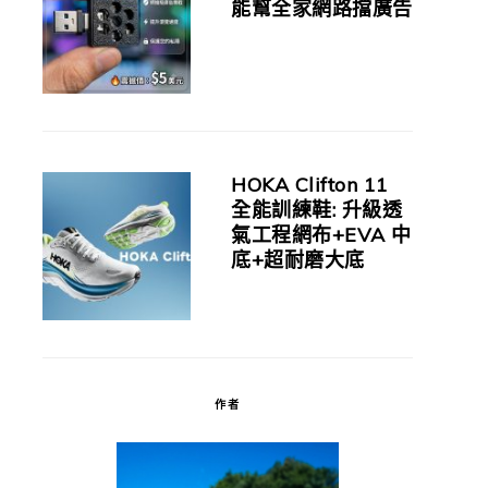
能幫全家網路擋廣告
HOKA Clifton 11
全能訓練鞋: 升級透
氣工程網布+EVA 中
底+超耐磨大底
作者