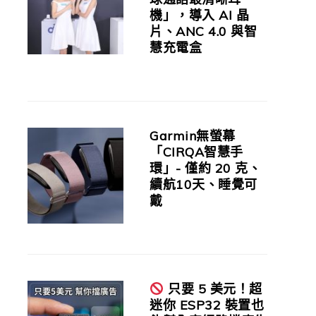
機」，導入 AI 晶
片、ANC 4.0 與智
慧充電盒
Garmin無螢幕
「CIRQA智慧手
環」- 僅約 20 克、
續航10天、睡覺可
戴
只要 5 美元！超
迷你 ESP32 裝置也