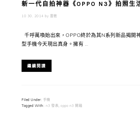
新一代自拍神器《OPPO N3》拍照生
10 30, 2014
by
雲爸
千呼萬喚始出來，OPPO終於為其N系列新品揭開
型手機今天現出真身。擁有 ...
繼續閱讀
Filed Under:
手機
Tagged With:
n3 發表
,
oppo n3 開箱