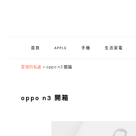
Skip
Skip
Skip
to
to
to
primary
main
primary
navigation
content
sidebar
首頁
APPLE
手機
生活家電
雲爸的私處
>
oppo n3 開箱
oppo n3 開箱