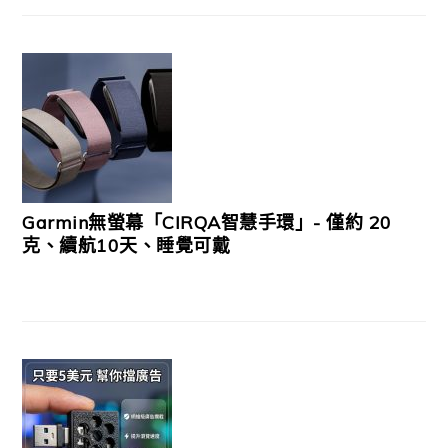
Garmin無螢幕「CIRQA智慧手環」- 僅約 20
克、續航10天、睡覺可戴