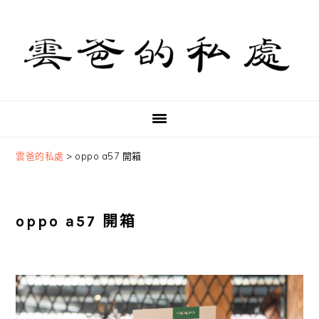
Skip
Skip
Skip
to
to
to
primary
main
primary
navigation
content
sidebar
雲爸的私處
>
oppo a57 開箱
oppo a57 開箱