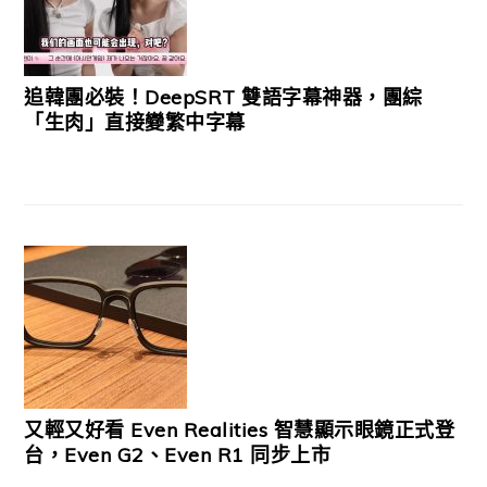
追韓團必裝！DeepSRT 雙語字幕神器，團綜
「生肉」直接變繁中字幕
又輕又好看 Even Realities 智慧顯示眼鏡正式登
台，Even G2、Even R1 同步上市