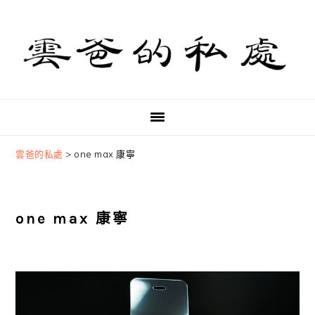
Skip
Skip
Skip
to
to
to
primary
main
primary
navigation
content
sidebar
雲爸的私處
>
one max 康寧
one max 康寧