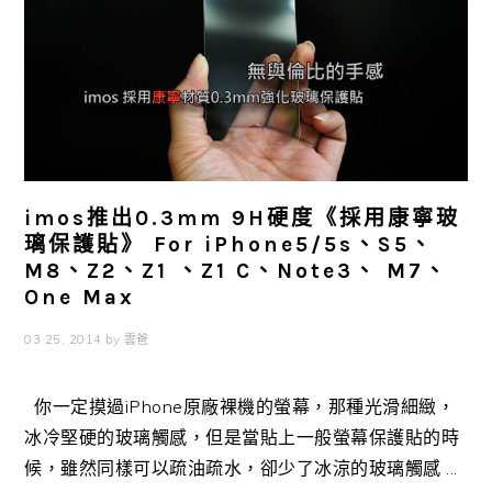
imos推出0.3mm 9H硬度《採用康寧玻
璃保護貼》 For iPhone5/5s、S5、
M8、Z2、Z1 、Z1 C、Note3、 M7、
One Max
03 25, 2014
by
雲爸
你一定摸過iPhone原廠裸機的螢幕，那種光滑細緻，
冰冷堅硬的玻璃觸感，但是當貼上一般螢幕保護貼的時
候，雖然同樣可以疏油疏水，卻少了冰涼的玻璃觸感 ...