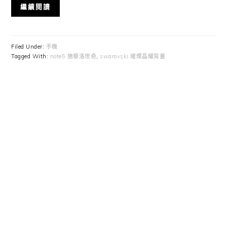
繼續閱讀
Filed Under:
手機
Tagged With:
note5 施華洛世奇
,
swarovski 璀璨晶耀背蓋
Primary
Sidebar