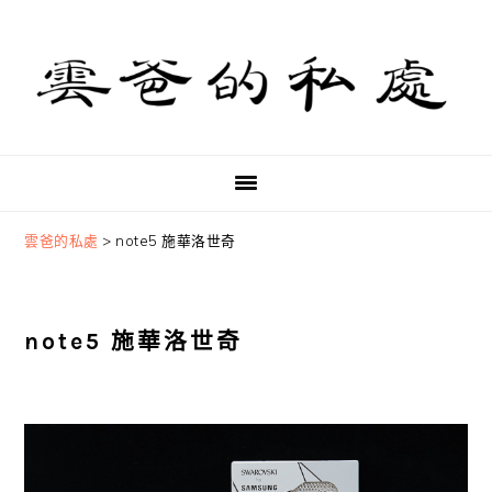
Skip
Skip
Skip
to
to
to
primary
main
primary
navigation
content
sidebar
雲爸的私處
>
note5 施華洛世奇
note5 施華洛世奇