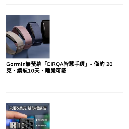
Garmin無螢幕「CIRQA智慧手環」- 僅約 20
克、續航10天、睡覺可戴