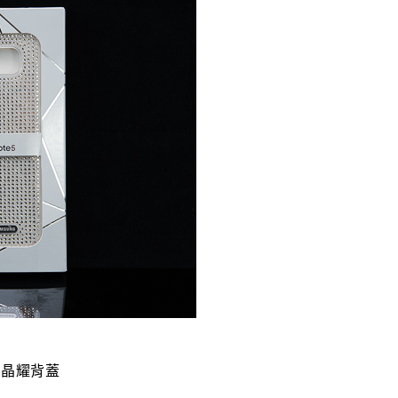
璀璨晶耀背蓋