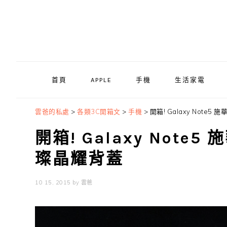
Skip
Skip
Skip
to
to
to
primary
main
primary
navigation
content
sidebar
首頁
APPLE
手機
生活家電
雲爸的私處
>
各類3C開箱文
>
手機
>
開箱! Galaxy Note5
開箱! Galaxy Note5
璨晶耀背蓋
10 15, 2015
by
雲爸