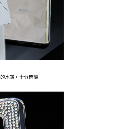
布的水鑽，十分閃爍