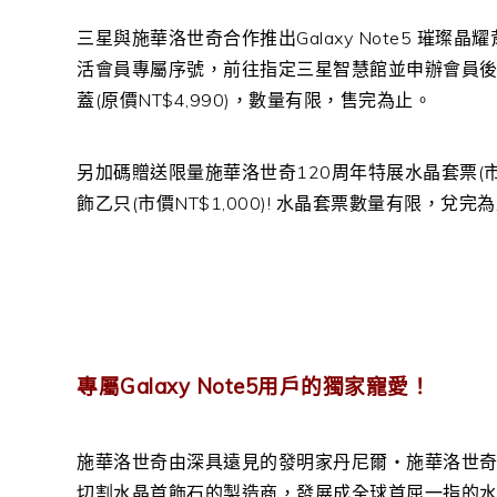
三星與施華洛世奇合作推出Galaxy Note5 璀璨晶耀背蓋
活會員專屬序號，前往指定三星智慧館並申辦會員後，即可以
蓋(原價NT$4,990)，數量有限，售完為止。
另加碼贈送限量施華洛世奇120周年特展水晶套票(市
飾乙只(市價NT$1,000)! 水晶套票數量有限，兌完
專屬Galaxy Note5用戶的獨家寵愛！
施華洛世奇由深具遠見的發明家丹尼爾‧施華洛世奇（Dani
切割水晶首飾石的製造商，發展成全球首屈一指的