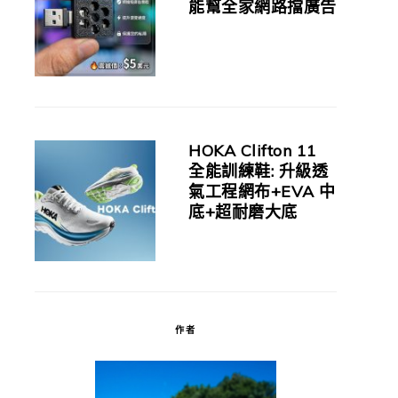
能幫全家網路擋廣告
HOKA Clifton 11
全能訓練鞋: 升級透
氣工程網布+EVA 中
底+超耐磨大底
作者