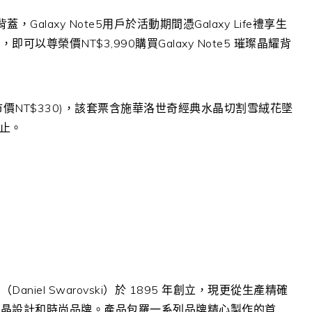
，Galaxy Note5用戶於活動期間憑Galaxy Life禮享生
尊榮價NT$3,990購買Galaxy Note5 璀璨晶耀背
價NT$330)，該套票含施華洛世奇經典水晶切割雪絨花墜
為止。
el Swarovski）於 1895 年創立，現更從生產精確
水晶設計和時尚品牌。產品包羅一系列品牌精心製作的首