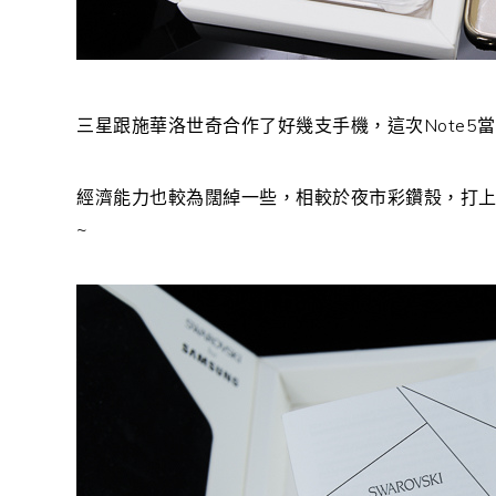
三星跟施華洛世奇合作了好幾支手機，這次Note5當
經濟能力也較為闊綽一些，相較於夜市彩鑽殼，打上”S
~