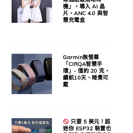
機」，導入 AI 晶
片、ANC 4.0 與智
慧充電盒
Garmin無螢幕
「CIRQA智慧手
環」- 僅約 20 克、
續航10天、睡覺可
戴
只要 5 美元！超
迷你 ESP32 裝置也