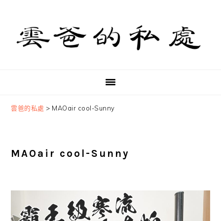
Skip
Skip
Skip
to
to
to
primary
main
primary
navigation
content
sidebar
雲爸的私處
>
MAOair cool-Sunny
MAOair cool-Sunny