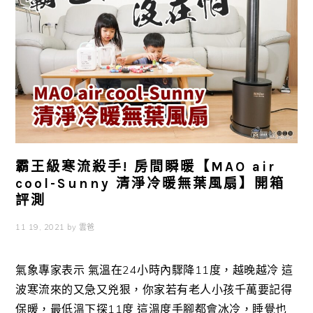
霸王級寒流殺手! 房間瞬暖【MAO air
cool-Sunny 清淨冷暖無葉風扇】開箱
評測
11 19, 2021
by
雲爸
氣象專家表示 氣溫在24小時內驟降11度，越晚越冷 這
波寒流來的又急又兇狠，你家若有老人小孩千萬要記得
保暖，最低溫下探11度 這溫度手腳都會冰冷，睡覺也