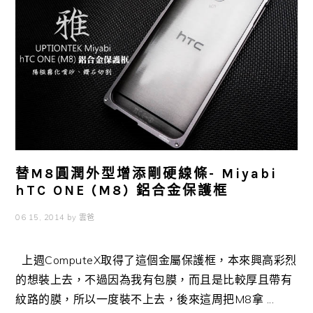
替M8圓潤外型增添剛硬線條- Miyabi
hTC ONE (M8) 鋁合金保護框
06 15, 2014
by
雲爸
上週ComputeX取得了這個金屬保護框，本來興高彩烈
的想裝上去，不過因為我有包膜，而且是比較厚且帶有
紋路的膜，所以一度裝不上去，後來這周把M8拿 ...