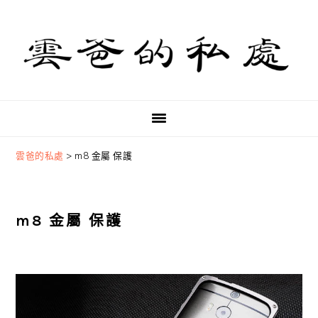
Skip
Skip
Skip
to
to
to
primary
main
primary
navigation
content
sidebar
雲爸的私處
>
m8 金屬 保護
m8 金屬 保護