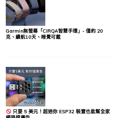
Garmin無螢幕「CIRQA智慧手環」- 僅約 20
克、續航10天、睡覺可戴
只要 5 美元！超迷你 ESP32 裝置也能幫全家
網路擋廣告