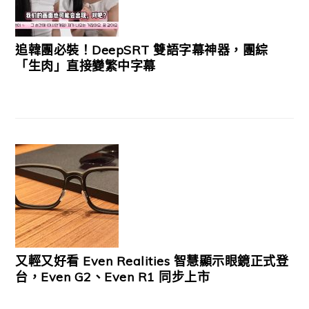
追韓團必裝！DeepSRT 雙語字幕神器，團綜
「生肉」直接變繁中字幕
又輕又好看 Even Realities 智慧顯示眼鏡正式登
台，Even G2、Even R1 同步上市