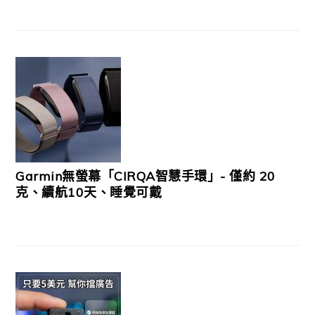
Garmin無螢幕「CIRQA智慧手環」- 僅約 20
克、續航10天、睡覺可戴