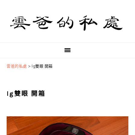
Skip
Skip
Skip
to
to
to
primary
main
primary
navigation
content
sidebar
雲爸的私處
>
lg雙眼 開箱
lg雙眼 開箱