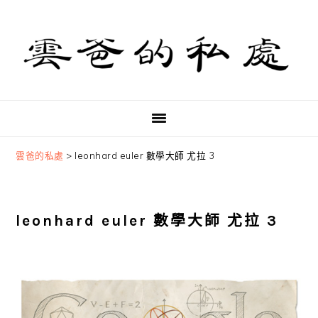
Skip
Skip
Skip
to
to
to
primary
main
primary
navigation
content
sidebar
雲爸的私處
>
leonhard euler 數學大師 尤拉 3
leonhard euler 數學大師 尤拉 3