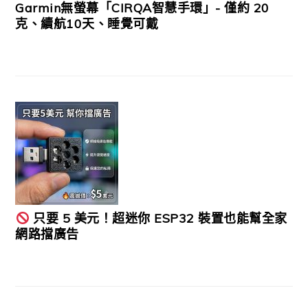
Garmin無螢幕「CIRQA智慧手環」- 僅約 20
克、續航10天、睡覺可戴
只要 5 美元！超迷你 ESP32 裝置也能幫全家
網路擋廣告