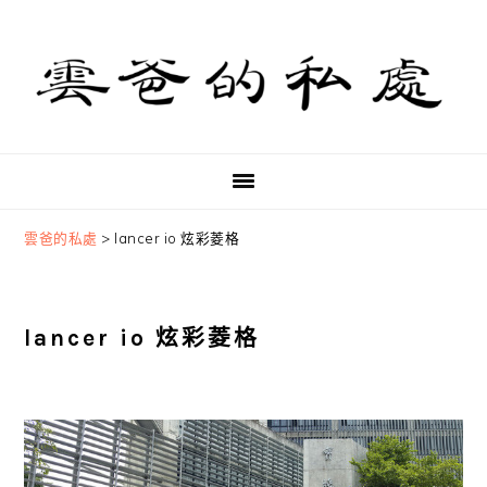
Skip
Skip
Skip
to
to
to
primary
main
primary
navigation
content
sidebar
雲爸的私處
>
lancer io 炫彩菱格
lancer io 炫彩菱格