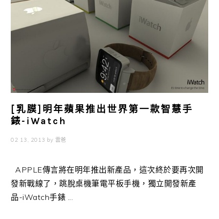
[乳膜]明年蘋果推出世界第一款智慧手
錶-iWatch
02 13, 2013
by
雲爸
APPLE傳言將在明年推出新產品，這次終於要再次開
發新戰線了，跳脫桌機筆電平板手機，獨立開發新產
品-iWatch手錶 ...