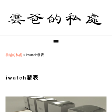
Skip
Skip
Skip
to
to
to
primary
main
primary
navigation
content
sidebar
雲爸的私處
>
iwatch發表
iwatch發表