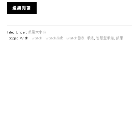
繼續閱讀
Filed Under:
蘋果大小事
Tagged With:
iwatch
,
iwatch推出
,
iwatch發表
,
手錶
,
智慧型手錶
,
蘋果
Primary
Sidebar