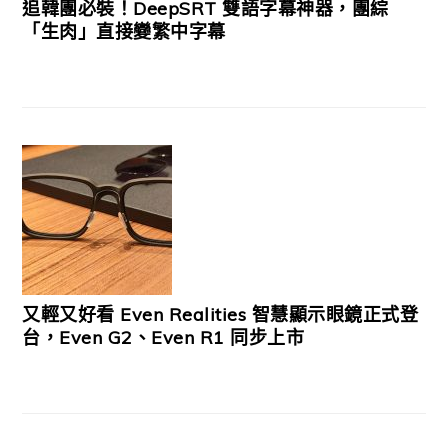
追韓團必裝！DeepSRT 雙語字幕神器，團綜
「生肉」直接變繁中字幕
又輕又好看 Even Realities 智慧顯示眼鏡正式登
台，Even G2、Even R1 同步上市