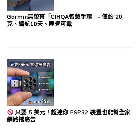
Garmin無螢幕「CIRQA智慧手環」- 僅約 20
克、續航10天、睡覺可戴
只要 5 美元！超迷你 ESP32 裝置也能幫全家
網路擋廣告