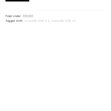
Filed Under:
相機攝影
Tagged With:
Insta360 ONE X 2
,
Insta360 ONE X2
Primary
Sidebar