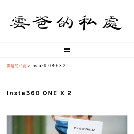
Skip
Skip
Skip
to
to
to
primary
main
primary
navigation
content
sidebar
雲爸的私處
>
Insta360 ONE X 2
Insta360 ONE X 2