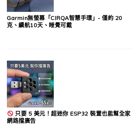
Garmin無螢幕「CIRQA智慧手環」- 僅約 20
克、續航10天、睡覺可戴
只要 5 美元！超迷你 ESP32 裝置也能幫全家
網路擋廣告