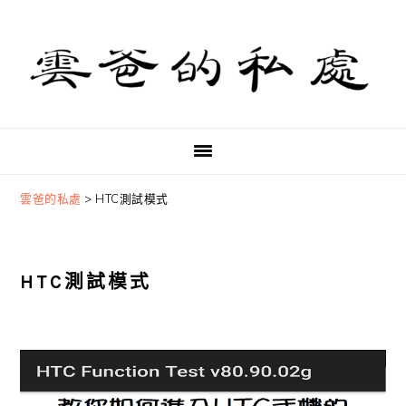
Skip
Skip
Skip
to
to
to
primary
main
primary
navigation
content
sidebar
雲爸的私處
>
HTC測試模式
HTC測試模式