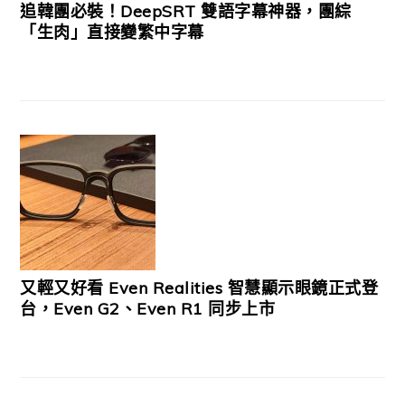
追韓團必裝！DeepSRT 雙語字幕神器，團綜
「生肉」直接變繁中字幕
又輕又好看 Even Realities 智慧顯示眼鏡正式登
台，Even G2、Even R1 同步上市