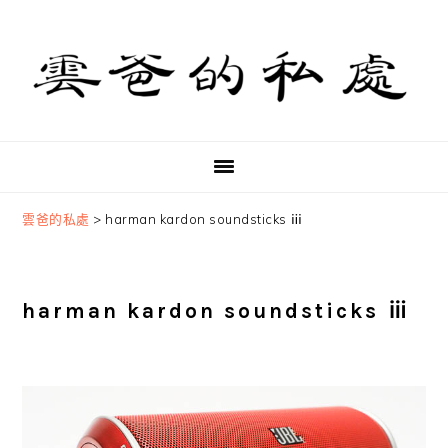
Skip
Skip
Skip
to
to
to
primary
main
primary
navigation
content
sidebar
雲爸的私處
>
harman kardon soundsticks ⅲ
harman kardon soundsticks ⅲ