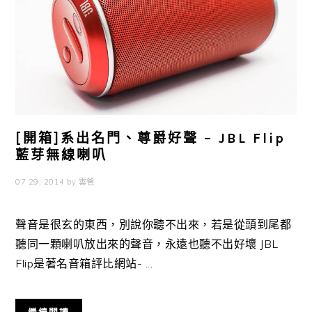
[開箱]系出名門、尊爵好聲 – JBL Flip
藍芽無線喇叭
07 29, 2014
by
雲爸
聲音是很玄的東西，別說你聽不出來，若是從頭到尾都
聽同一顆喇叭放出來的聲音，永遠也聽不出好壞 JBL
Flip是著名音箱評比網站- ...