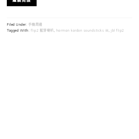
繼續閱讀
Filed Under:
手機周邊
Tagged With:
flip2 藍芽喇叭
,
harman kardon soundsticks ⅲ
,
jbl flip2
Primary
Sidebar