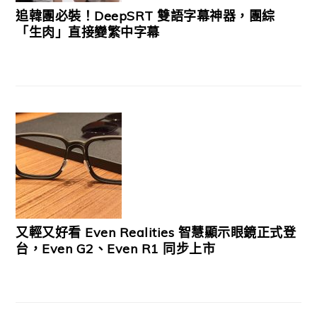
追韓團必裝！DeepSRT 雙語字幕神器，團綜
「生肉」直接變繁中字幕
又輕又好看 Even Realities 智慧顯示眼鏡正式登
台，Even G2、Even R1 同步上市