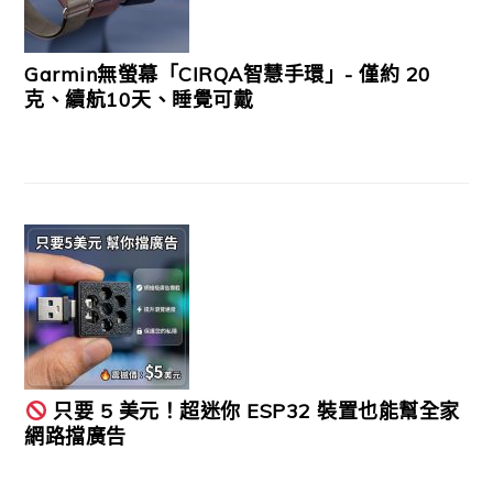
Garmin無螢幕「CIRQA智慧手環」- 僅約 20
克、續航10天、睡覺可戴
只要 5 美元！超迷你 ESP32 裝置也能幫全家
網路擋廣告