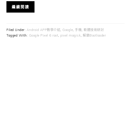
繼續閱讀
Filed Under:
Android APP教學介紹
,
Google
,
手機
,
軟體技術研討
Tagged With:
Google Pixel 6 root
,
pixel magisk
,
解鎖Bootloader
Primary
Sidebar