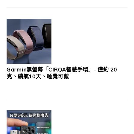
Garmin無螢幕「CIRQA智慧手環」- 僅約 20
克、續航10天、睡覺可戴