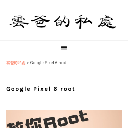
Skip
Skip
Skip
to
to
to
primary
main
primary
navigation
content
sidebar
雲爸的私處
>
Google Pixel 6 root
Google Pixel 6 root