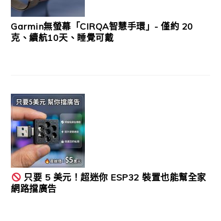
Garmin無螢幕「CIRQA智慧手環」- 僅約 20
克、續航10天、睡覺可戴
只要 5 美元！超迷你 ESP32 裝置也能幫全家
網路擋廣告