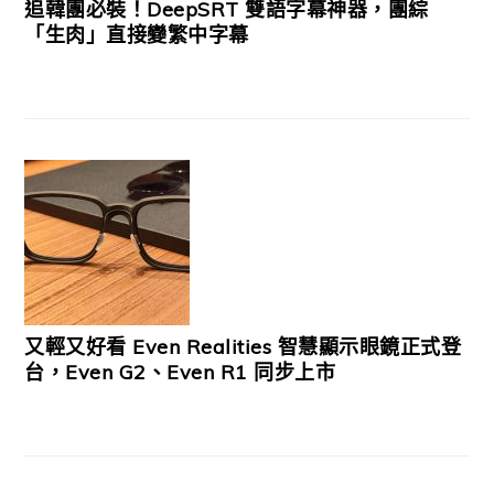
追韓團必裝！DeepSRT 雙語字幕神器，團綜
「生肉」直接變繁中字幕
又輕又好看 Even Realities 智慧顯示眼鏡正式登
台，Even G2、Even R1 同步上市