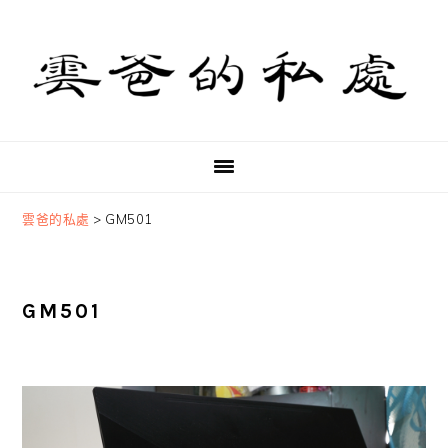
Skip
Skip
Skip
to
to
to
primary
main
primary
navigation
content
sidebar
雲爸的私處
>
GM501
GM501