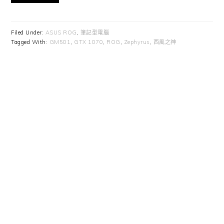
Filed Under:
ASUS ROG
,
筆記型電腦
Tagged With:
GM501
,
GTX 1070
,
ROG
,
Zephyrus
,
西風之神
Primary
Sidebar